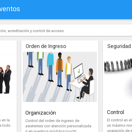
Eventos
ión, acreditación y control de acceso
Orden de Ingreso
Seguridad
Control
Organización
 en la
El control en e
Control del orden de ingreso de
s todo
un máximo nive
asistentes con atención personalizada
operación de s
ó en nuestros módulos touch!