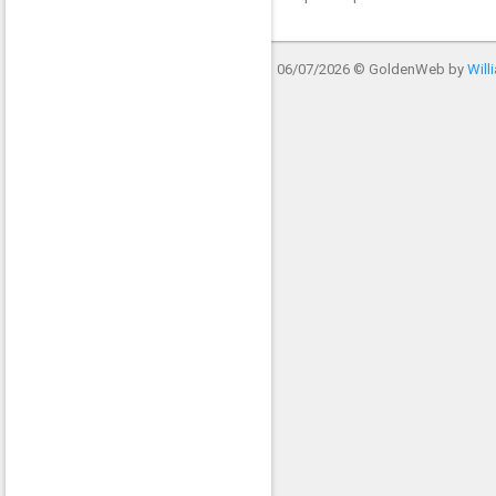
06/07/2026
© GoldenWeb by
Will